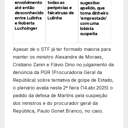
todas as
envolvimento
sugestivo
peripécias e
até então
apelido, que
falcatruas de
desconhecido
toma dinheiro
Lulinha
entre Lulinha
‘emprestado’
e Roberta
com uma
Luchsinger
lobista
suspeita
Apesar de o STF já ter formado maioria para
manter os ministro Alexandre de Moraes,
Cristiano Zanin e Flávio Dino no julgamento da
denúncia da PGR (Procuradoria Geral da
República) sobre tentativa de golpe de Estado,
o plenário avalia nesta 2ª feira (14.abr.2025) o
pedido da defesa de Martins pela suspeição
dos ministros e do procurador geral da
República, Paulo Gonet Branco, no caso.