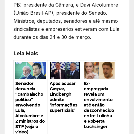
PB) presidente da Câmara, e Davi Alcolumbre
(União Brasil-AP), presidente do Senado.
Ministros, deputados, senadores e até mesmo
sindicalistas e empresários estiveram com Lula
durante os dias 24 e 30 de março.
Leia Mais
Ex-
Senador
Após acusar
empregada
denuncia
Gaspar,
revela um
“cambalacho
Lindbergh
envolvimento
político”
admite
até então
envolvendo
‘informações
desconhecido
Lula,
superficiais’
entre Lulinha
Alcolumbre e
e Roberta
2 ministros do
Luchsinger
STF (veja o
vídeo)