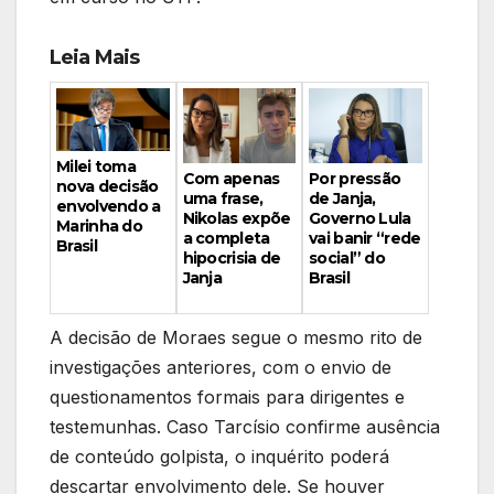
Leia Mais
Milei toma
Por pressão
Com apenas
nova decisão
de Janja,
uma frase,
envolvendo a
Governo Lula
Nikolas expõe
Marinha do
vai banir “rede
a completa
Brasil
social” do
hipocrisia de
Brasil
Janja
A decisão de Moraes segue o mesmo rito de
investigações anteriores, com o envio de
questionamentos formais para dirigentes e
testemunhas. Caso Tarcísio confirme ausência
de conteúdo golpista, o inquérito poderá
descartar envolvimento dele. Se houver