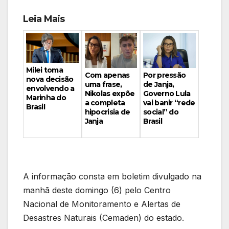
Leia Mais
Milei toma
Por pressão
Com apenas
nova decisão
de Janja,
uma frase,
envolvendo a
Governo Lula
Nikolas expõe
Marinha do
vai banir “rede
a completa
Brasil
social” do
hipocrisia de
Brasil
Janja
A informação consta em boletim divulgado na
manhã deste domingo (6) pelo Centro
Nacional de Monitoramento e Alertas de
Desastres Naturais (Cemaden) do estado.