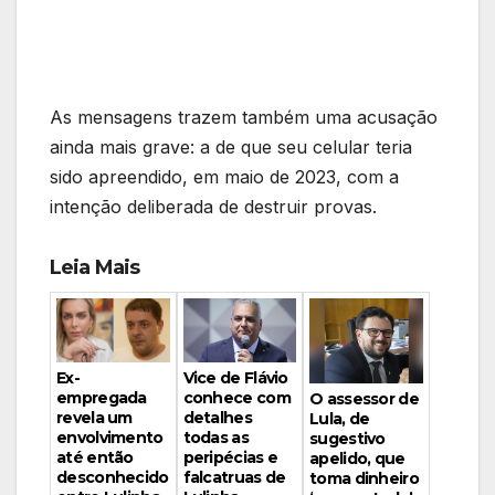
As mensagens trazem também uma acusação
ainda mais grave: a de que seu celular teria
sido apreendido, em maio de 2023, com a
intenção deliberada de destruir provas.
Leia Mais
Vice de Flávio
Ex-
conhece com
empregada
O assessor de
detalhes
revela um
Lula, de
todas as
envolvimento
sugestivo
peripécias e
até então
apelido, que
falcatruas de
desconhecido
toma dinheiro