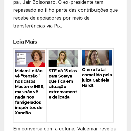
pai, Jair Bolsonaro. O ex-presidente tem
repassado ao filho parte das contribuições que
recebe de apoiadores por meio de
transferências via Pix.
Leia Mais
O erro fatal
Miriam Leitão
STF dá 15 dias
cometido pela
vê “tensão”
para Soraya
juíza Gabriela
nos casos
que fica em
Hardt
Master e INSS,
situação
mas não vê
extremament
nada nos
e delicada
famigerados
inquéritos de
Xandão
Em conversa com a coluna, Valdemar revelou