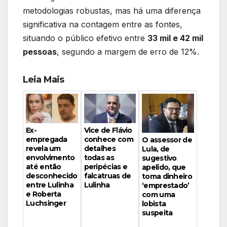
metodologias robustas, mas há uma diferença
significativa na contagem entre as fontes,
situando o público efetivo entre
33 mil e 42 mil
pessoas
, segundo a margem de erro de 12%.
Leia Mais
Vice de Flávio
Ex-
conhece com
empregada
O assessor de
detalhes
revela um
Lula, de
todas as
envolvimento
sugestivo
peripécias e
até então
apelido, que
falcatruas de
desconhecido
toma dinheiro
Lulinha
entre Lulinha
‘emprestado’
e Roberta
com uma
Luchsinger
lobista
suspeita