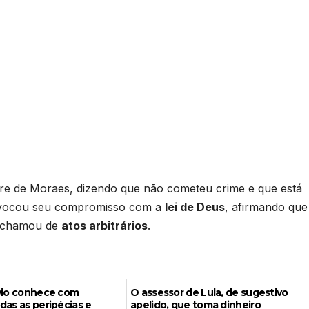
ndre de Moraes, dizendo que não cometeu crime e que está
evocou seu compromisso com a
lei de Deus
, afirmando que
ue chamou de
atos arbitrários
.
ávio conhece com
O assessor de Lula, de sugestivo
das as peripécias e
apelido, que toma dinheiro