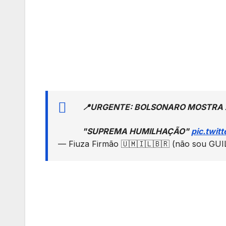
📍URGENTE: BOLSONARO MOSTRA 
"SUPREMA HUMILHAÇÃO"
pic.twi
— Fiuza Firmão 🇺🇲🇮🇱🇧🇷 (não sou G