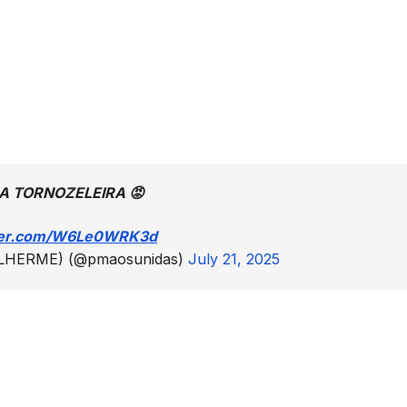
A TORNOZELEIRA 😡
tter.com/W6Le0WRK3d
UILHERME) (@pmaosunidas)
July 21, 2025