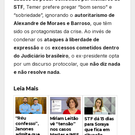
STF
, Temer prefere pregar “bom senso” e
“sobriedade”, ignorando o
autoritarismo de
Alexandre de Moraes e Barroso
, que têm
sido os protagonistas da crise. Ao invés de
condenar os
ataques à liberdade de
expressão
e os
excessos cometidos dentro
do Judiciário brasileiro
, o ex-presidente opta
por um discurso protocolar, que
não diz nada
e não resolve nada
.
Leia Mais
“Réu
Miriam Leitão
STF dá 15 dias
confesso”,
vê “tensão”
para Soraya
Janones
nos casos
que fica em
admite que
Master e INSS,
situação