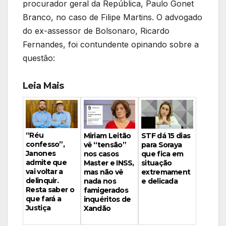
procurador geral da República, Paulo Gonet
Branco, no caso de Filipe Martins. O advogado
do ex-assessor de Bolsonaro, Ricardo
Fernandes, foi contundente opinando sobre a
questão:
Leia Mais
“Réu
Miriam Leitão
STF dá 15 dias
confesso”,
vê “tensão”
para Soraya
Janones
nos casos
que fica em
admite que
Master e INSS,
situação
vai voltar a
mas não vê
extremament
delinquir.
nada nos
e delicada
Resta saber o
famigerados
que fará a
inquéritos de
Justiça
Xandão