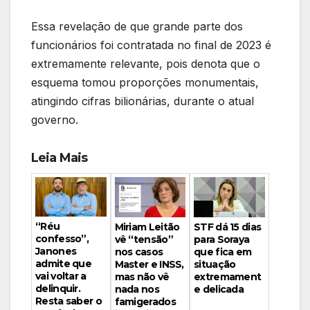
Essa revelação de que grande parte dos
funcionários foi contratada no final de 2023 é
extremamente relevante, pois denota que o
esquema tomou proporções monumentais,
atingindo cifras bilionárias, durante o atual
governo.
Leia Mais
“Réu
Miriam Leitão
STF dá 15 dias
confesso”,
vê “tensão”
para Soraya
Janones
nos casos
que fica em
admite que
Master e INSS,
situação
vai voltar a
mas não vê
extremament
delinquir.
nada nos
e delicada
Resta saber o
famigerados