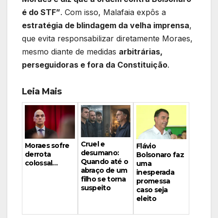
é do STF”
. Com isso, Malafaia expôs a
estratégia de blindagem da velha imprensa
,
que evita responsabilizar diretamente Moraes,
mesmo diante de medidas
arbitrárias,
perseguidoras e fora da Constituição
.
Leia Mais
Cruel e
Moraes sofre
Flávio
desumano:
derrota
Bolsonaro faz
Quando até o
colossal…
uma
abraço de um
inesperada
filho se torna
promessa
suspeito
caso seja
eleito