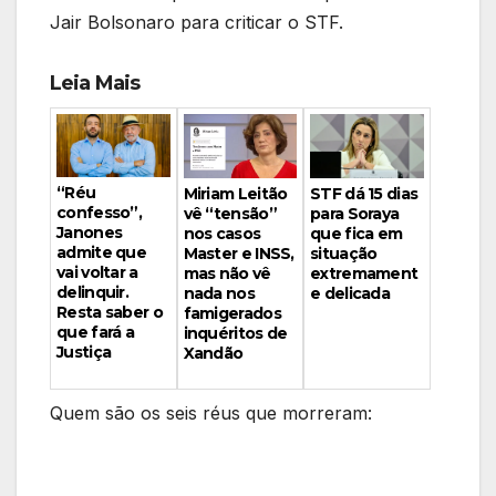
Jair Bolsonaro para criticar o STF.
Leia Mais
“Réu
Miriam Leitão
STF dá 15 dias
confesso”,
vê “tensão”
para Soraya
Janones
nos casos
que fica em
admite que
Master e INSS,
situação
vai voltar a
mas não vê
extremament
delinquir.
nada nos
e delicada
Resta saber o
famigerados
que fará a
inquéritos de
Justiça
Xandão
Quem são os seis réus que morreram: