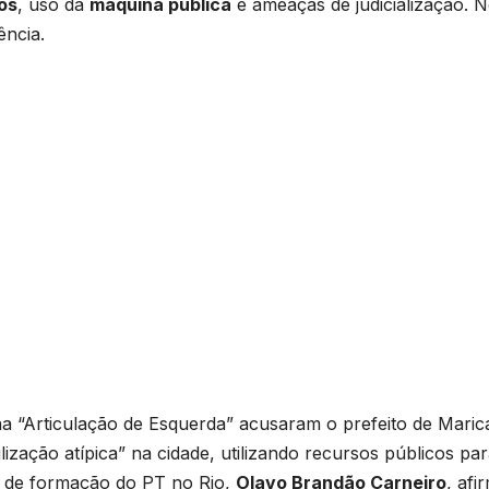
os
, uso da
máquina pública
e ameaças de judicialização. 
ência.
rna “Articulação de Esquerda” acusaram o prefeito de Maric
zação atípica” na cidade, utilizando recursos públicos pa
io de formação do PT no Rio,
Olavo Brandão Carneiro
, afi