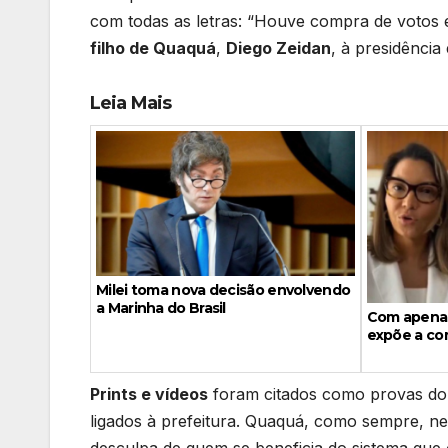
com todas as letras: “Houve compra de votos 
filho de Quaquá
,
Diego Zeidan
, à presidência
Leia Mais
Milei toma nova decisão envolvendo
a Marinha do Brasil
Com apenas
expõe a com
Prints e vídeos
foram citados como provas do
ligados à prefeitura. Quaquá, como sempre, ne
desculpa de quem se beneficia do sistema que