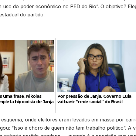
e uso do poder econômico no PED do Rio”. O objetivo? Ele
 estadual do partido.
 uma frase, Nikolas
Por pressão de Janja, Governo Lula
pleta hipocrisia de Janja
vai banir “rede social” do Brasil
 esquema, onde eleitores eram levados em massa por carr
gou: “Isso é choro de quem não tem trabalho político”. A v
 o próprio partido condena — quando é a oposição que ven