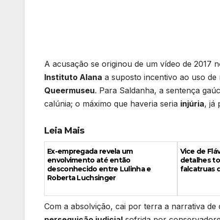
A acusação se originou de um vídeo de 2017 
Instituto Alana
a suposto incentivo ao uso de
Queermuseu
. Para Saldanha, a sentença ga
calúnia; o máximo que haveria seria
injúria
, já
Leia Mais
Ex-empregada revela um
Vice de Fl
envolvimento até então
detalhes to
desconhecido entre Lulinha e
falcatruas 
Roberta Luchsinger
Com a absolvição, cai por terra a narrativa de
perseguição judicial
sofrida por conservadore