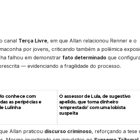
no canal
Terça Livre
, em que Allan relacionou Renner e o
 maconha por jovens, criticando também a polêmica expos
úcha falhou em demonstrar
fato determinado
que configur
 prescrita — evidenciando a fragilidade do processo.
ávio conhece com
O assessor de Lula, de sugestivo
das as peripécias e
apelido, que toma dinheiro
de Lulinha
‘emprestado’ com uma lobista
suspeita
 que Allan praticou
discurso criminoso
, reforçando a tese 
s. Mesmo investigado em inquéritos no
Supremo Tribunal