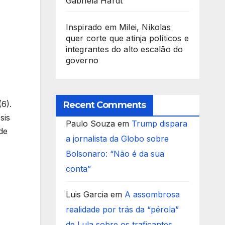
Gabriela Hardt
Inspirado em Milei, Nikolas
quer corte que atinja políticos e
integrantes do alto escalão do
governo
6).
Recent Comments
sis
Paulo Souza
em
Trump dispara
de
a jornalista da Globo sobre
Bolsonaro: “Não é da sua
conta”
Luis Garcia
em
A assombrosa
realidade por trás da “pérola”
de Lula sobre os traficantes