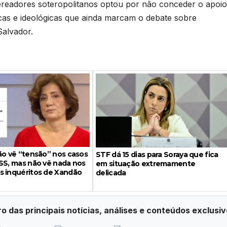
vereadores soteropolitanos optou por não conceder o apoio
íticas e ideológicas que ainda marcam o debate sobre
Salvador.
ão vê “tensão” nos casos
STF dá 15 dias para Soraya que fica
SS, mas não vê nada nos
em situação extremamente
s inquéritos de Xandão
delicada
ro das principais notícias, análises e conteúdos exclusiv