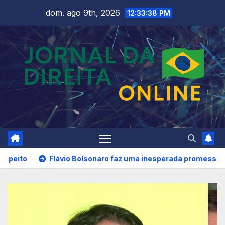
Skip
dom. ago 9th, 2026
12:33:41 PM
to
content
onaro faz uma inesperada promessa caso seja eleito
Fláv