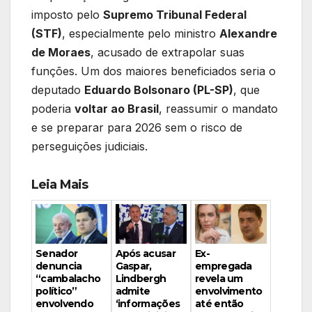
imposto pelo
Supremo Tribunal Federal
(STF)
, especialmente pelo ministro
Alexandre
de Moraes
, acusado de extrapolar suas
funções. Um dos maiores beneficiados seria o
deputado
Eduardo Bolsonaro (PL-SP)
, que
poderia
voltar ao Brasil
, reassumir o mandato
e se preparar para 2026 sem o risco de
perseguições judiciais.
Leia Mais
Ex-
Senador
Após acusar
empregada
denuncia
Gaspar,
revela um
“cambalacho
Lindbergh
envolvimento
político”
admite
até então
envolvendo
‘informações