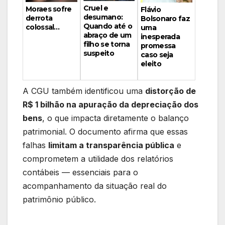
Cruel e
Moraes sofre
Flávio
desumano:
derrota
Bolsonaro faz
Quando até o
colossal…
uma
abraço de um
inesperada
filho se torna
promessa
suspeito
caso seja
eleito
A CGU também identificou uma
distorção de
R$ 1 bilhão na apuração da depreciação dos
bens
, o que impacta diretamente o balanço
patrimonial. O documento afirma que essas
falhas
limitam a transparência pública
e
comprometem a utilidade dos relatórios
contábeis — essenciais para o
acompanhamento da situação real do
patrimônio público.