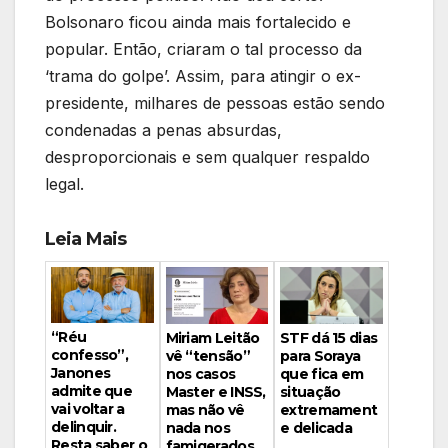
Bolsonaro ficou ainda mais fortalecido e
popular. Então, criaram o tal processo da
‘trama do golpe’. Assim, para atingir o ex-
presidente, milhares de pessoas estão sendo
condenadas a penas absurdas,
desproporcionais e sem qualquer respaldo
legal.
Leia Mais
“Réu
Miriam Leitão
STF dá 15 dias
confesso”,
vê “tensão”
para Soraya
Janones
nos casos
que fica em
admite que
Master e INSS,
situação
vai voltar a
mas não vê
extremament
delinquir.
nada nos
e delicada
Resta saber o
famigerados