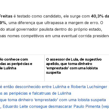
Freitas
é testado como candidato, ele surge com
40,3% d
,9%
, uma diferença que ultrapassa a margem de erro. O
do atual governador paulista dentro do próprio estado,
ais nomes competitivos em uma eventual corrida presidenc
ávio conhece com
O assessor de Lula, de sugestivo
das as peripécias e
apelido, que toma dinheiro
de Lulinha
‘emprestado’ com uma lobista
suspeita
é então desconhecido entre Lulinha e Roberta Luchsinger
 as peripécias e falcatruas de Lulinha
, que toma dinheiro ‘emprestado’ com uma lobista suspeita
, Eduardo Leite consegue desmascarar Paulo Pimenta (vej