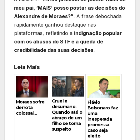
meu pai, ‘MAIS’ posso postar as decisões do
Alexandre de Moraes?”
. A frase debochada
rapidamente ganhou destaque nas
plataformas, refletindo a
indignação popular
com os abusos do STF e a queda de
credibilidade das suas decisões
.
Leia Mais
Cruel e
Moraes sofre
Flávio
desumano:
derrota
Bolsonaro faz
Quando até o
colossal…
uma
abraço de um
inesperada
filho se torna
promessa
suspeito
caso seja
eleito