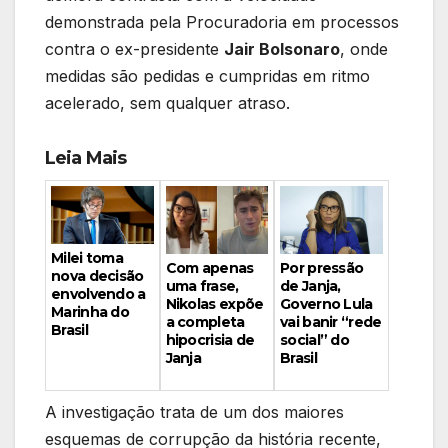
demonstrada pela Procuradoria em processos
contra o ex-presidente
Jair Bolsonaro
, onde
medidas são pedidas e cumpridas em ritmo
acelerado, sem qualquer atraso.
Leia Mais
Milei toma
Por pressão
Com apenas
nova decisão
de Janja,
uma frase,
envolvendo a
Governo Lula
Nikolas expõe
Marinha do
vai banir “rede
a completa
Brasil
social” do
hipocrisia de
Brasil
Janja
A investigação trata de um dos maiores
esquemas de corrupção da história recente,