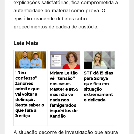
explicações satisfatórias, fica comprometida a
autenticidade do material como prova. O
episódio reacende debates sobre
procedimentos de cadeia de custódia.
Leia Mais
“Réu
Miriam Leitão
STF dá 15 dias
confesso”,
vê “tensão”
para Soraya
Janones
nos casos
que fica em
admite que
Master e INSS,
situação
vai voltar a
mas não vê
extremament
delinquir.
nada nos
e delicada
Resta saber o
famigerados
que fará a
inquéritos de
Justiça
Xandão
A situação decorre de investigação que apura