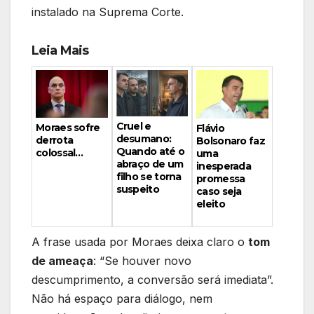
instalado na Suprema Corte.
Leia Mais
Cruel e
Moraes sofre
Flávio
desumano:
derrota
Bolsonaro faz
Quando até o
colossal…
uma
abraço de um
inesperada
filho se torna
promessa
suspeito
caso seja
eleito
A frase usada por Moraes deixa claro o
tom
de ameaça
: “Se houver novo
descumprimento, a conversão será imediata”.
Não há espaço para diálogo, nem