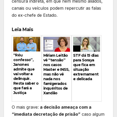
censura indireta, em que nem mesmo aliados,
canais ou veículos podem repercutir as falas
do ex-chefe de Estado.
Leia Mais
“Réu
Miriam Leitão
STF dá 15 dias
confesso”,
vê “tensão”
para Soraya
Janones
nos casos
que fica em
admite que
Master e INSS,
situação
vai voltar a
mas não vê
extremament
delinquir.
nada nos
e delicada
Resta saber o
famigerados
que fará a
inquéritos de
Justiça
Xandão
O mais grave:
a decisão ameaça com a
“imediata decretação de prisão”
caso algum