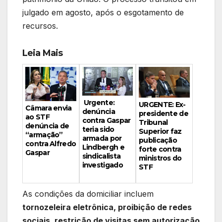
julgado em agosto, após o esgotamento de
recursos.
Leia Mais
Urgente:
URGENTE: Ex-
Câmara envia
denúncia
presidente de
ao STF
contra Gaspar
Tribunal
denúncia de
teria sido
Superior faz
“armação”
armada por
publicação
contra Alfredo
Lindbergh e
forte contra
Gaspar
sindicalista
ministros do
investigado
STF
As condições da domiciliar incluem
tornozeleira eletrônica, proibição de redes
sociais, restrição de visitas sem autorização