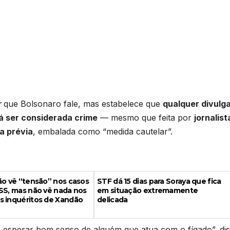
r
que Bolsonaro fale, mas estabelece que
qualquer divulg
á ser considerada crime
— mesmo que feita por
jornalist
a prévia
, embalada como “medida cautelar”.
ão vê “tensão” nos casos
STF dá 15 dias para Soraya que fica
SS, mas não vê nada nos
em situação extremamente
s inquéritos de Xandão
delicada
o esperar bom senso de alguém que atua com o fígado”, dis