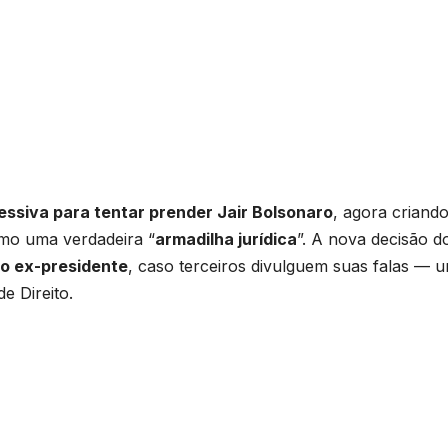
essiva para tentar prender Jair Bolsonaro
, agora criand
omo uma verdadeira “
armadilha jurídica
”. A nova decisão d
do ex-presidente
, caso terceiros divulguem suas falas — 
e Direito.