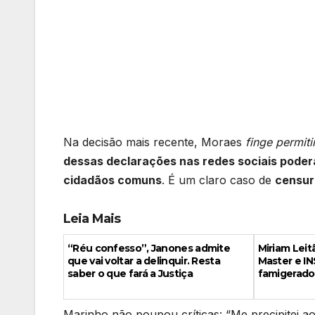
Na decisão mais recente, Moraes
finge permiti
dessas declarações nas redes sociais poder
cidadãos comuns
. É um claro caso de
censur
Leia Mais
“Réu confesso”, Janones admite
Miriam Leit
que vai voltar a delinquir. Resta
Master e IN
saber o que fará a Justiça
famigerado
Marinho não poupou críticas: “Me precipitei a