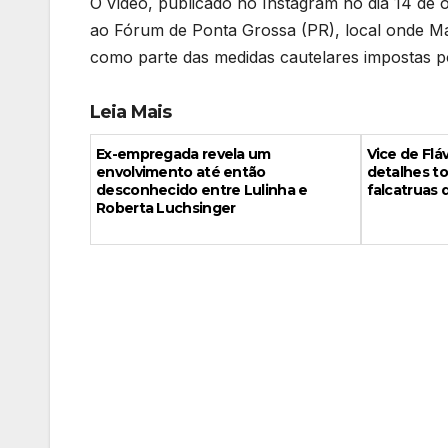
O vídeo, publicado no Instagram no dia 14 de 
ao Fórum de Ponta Grossa (PR), local onde Ma
como parte das medidas cautelares impostas 
Leia Mais
Ex-empregada revela um
Vice de Fl
envolvimento até então
detalhes to
desconhecido entre Lulinha e
falcatruas 
Roberta Luchsinger