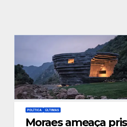
POLÍTICA
ÚLTIMAS
Moraes ameaça prisã