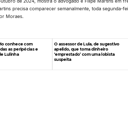
outubro de 2024, mostra o advogado e Filipe Martins em fr
rtins precisa comparecer semanalmente, toda segunda-fei
por Moraes.
ávio conhece com
O assessor de Lula, de sugestivo
das as peripécias e
apelido, que toma dinheiro
de Lulinha
‘emprestado’ com uma lobista
suspeita