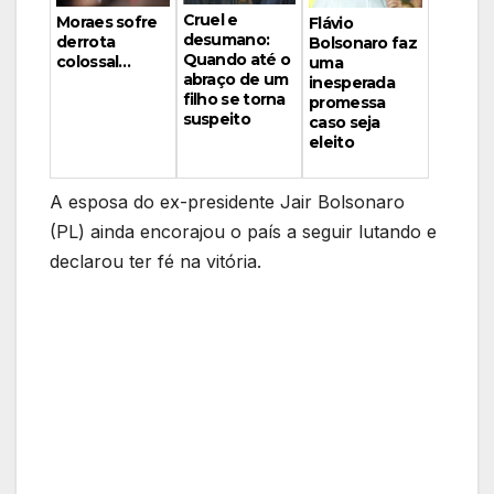
Cruel e
Moraes sofre
Flávio
desumano:
derrota
Bolsonaro faz
Quando até o
colossal…
uma
abraço de um
inesperada
filho se torna
promessa
suspeito
caso seja
eleito
A esposa do ex-presidente Jair Bolsonaro
(PL) ainda encorajou o país a seguir lutando e
declarou ter fé na vitória.