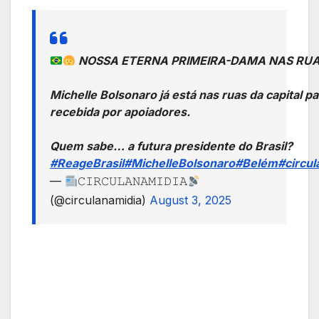
NOSSA ETERNA PRIMEIRA-DAMA NAS RUA
Michelle Bolsonaro já está nas ruas da capital 
recebida por apoiadores.
Quem sabe… a futura presidente do Brasil?
#ReageBrasil
#MichelleBolsonaro
#Belém
#circul
—
𝙲𝙸𝚁𝙲𝚄𝙻𝙰𝙽𝙰𝙼𝙸𝙳𝙸𝙰
(@circulanamidia)
August 3, 2025