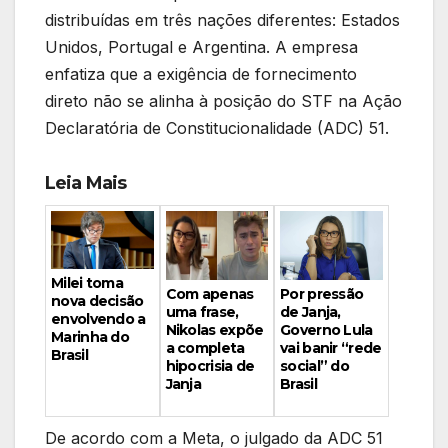
distribuídas em três nações diferentes: Estados
Unidos, Portugal e Argentina. A empresa
enfatiza que a exigência de fornecimento
direto não se alinha à posição do STF na Ação
Declaratória de Constitucionalidade (ADC) 51.
Leia Mais
Milei toma
Por pressão
Com apenas
nova decisão
de Janja,
uma frase,
envolvendo a
Governo Lula
Nikolas expõe
Marinha do
vai banir “rede
a completa
Brasil
social” do
hipocrisia de
Brasil
Janja
De acordo com a Meta, o julgado da ADC 51