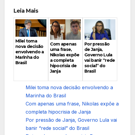
Leia Mais
Milei toma
Por pressão
Com apenas
nova decisão
de Janja,
uma frase,
envolvendo a
Governo Lula
Nikolas expõe
Marinha do
vai banir “rede
a completa
Brasil
social” do
hipocrisia de
Brasil
Janja
Milei toma nova decisão envolvendo a
Marinha do Brasil
Com apenas uma frase, Nikolas expõe a
completa hipocrisia de Janja
Por pressão de Janja, Governo Lula vai
banir “rede social” do Brasil