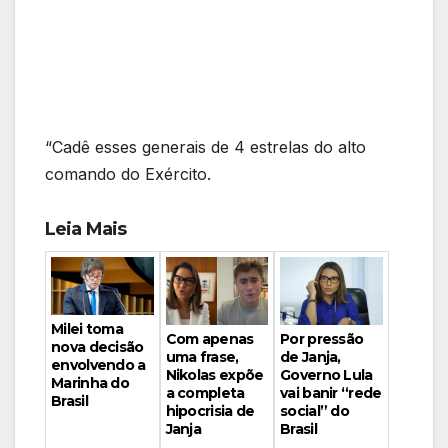
“Cadê esses generais de 4 estrelas do alto
comando do Exército.
Leia Mais
Milei toma
Por pressão
Com apenas
nova decisão
de Janja,
uma frase,
envolvendo a
Governo Lula
Nikolas expõe
Marinha do
vai banir “rede
a completa
Brasil
social” do
hipocrisia de
Brasil
Janja