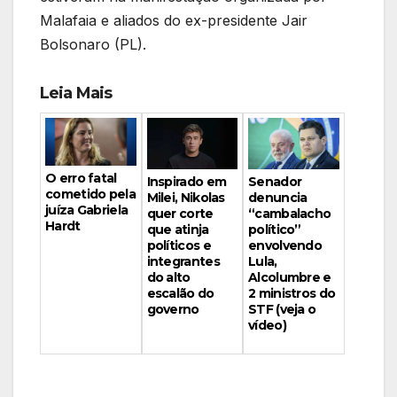
Malafaia e aliados do ex-presidente Jair
Bolsonaro (PL).
Leia Mais
O erro fatal
Inspirado em
Senador
cometido pela
Milei, Nikolas
denuncia
juíza Gabriela
quer corte
“cambalacho
Hardt
que atinja
político”
políticos e
envolvendo
integrantes
Lula,
do alto
Alcolumbre e
escalão do
2 ministros do
governo
STF (veja o
vídeo)