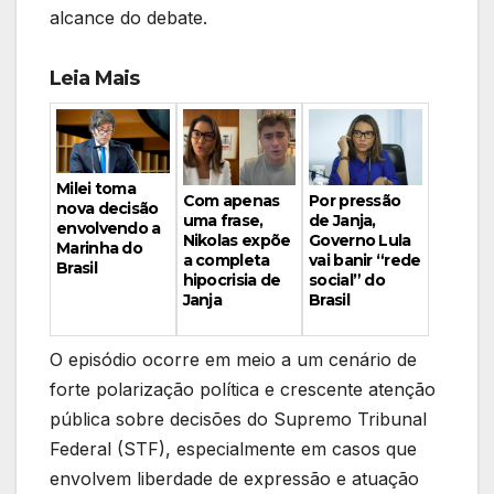
alcance do debate.
Leia Mais
Milei toma
Por pressão
Com apenas
nova decisão
de Janja,
uma frase,
envolvendo a
Governo Lula
Nikolas expõe
Marinha do
vai banir “rede
a completa
Brasil
social” do
hipocrisia de
Brasil
Janja
O episódio ocorre em meio a um cenário de
forte polarização política e crescente atenção
pública sobre decisões do Supremo Tribunal
Federal (STF), especialmente em casos que
envolvem liberdade de expressão e atuação