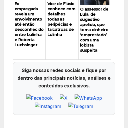
Vice de Flávio
Ex-
conhece com
empregada
O assessor de
detalhes
revela um
Lula, de
todas as
envolvimento
sugestivo
peripécias e
até então
apelido, que
falcatruas de
desconhecido
toma dinheiro
Lulinha
entre Lulinha
‘emprestado’
e Roberta
com uma
Luchsinger
lobista
suspeita
Siga nossas redes sociais e fique por
dentro das principais notícias, análises e
conteúdos exclusivos.