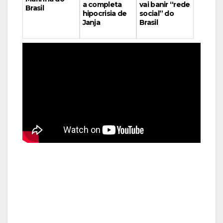
vai banir “rede
a completa
Brasil
social” do
hipocrisia de
Brasil
Janja