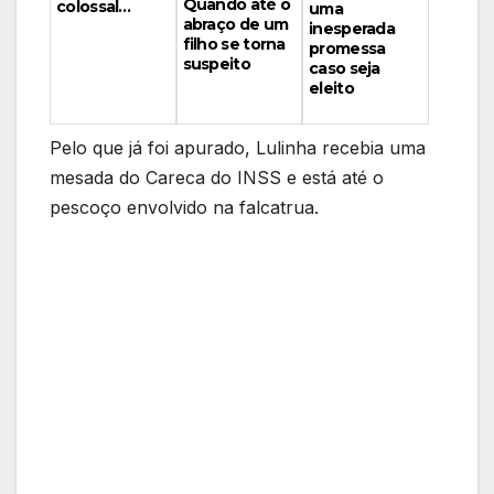
Quando até o
colossal…
uma
abraço de um
inesperada
filho se torna
promessa
suspeito
caso seja
eleito
Pelo que já foi apurado, Lulinha recebia uma
mesada do Careca do INSS e está até o
pescoço envolvido na falcatrua.