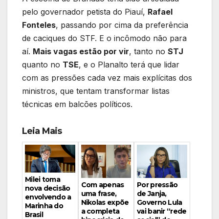
pelo governador petista do Piauí,
Rafael
Fonteles
, passando por cima da preferência
de caciques do STF. E o incômodo não para
aí.
Mais vagas estão por vir
, tanto no
STJ
quanto no
TSE
, e o Planalto terá que lidar
com as pressões cada vez mais explícitas dos
ministros, que tentam transformar listas
técnicas em balcões políticos.
Leia Mais
Milei toma
Por pressão
Com apenas
nova decisão
de Janja,
uma frase,
envolvendo a
Governo Lula
Nikolas expõe
Marinha do
vai banir “rede
a completa
Brasil