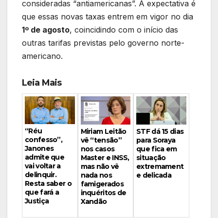
consideradas “antiamericanas”. A expectativa é
que essas novas taxas entrem em vigor no dia
1º de agosto
, coincidindo com o início das
outras tarifas previstas pelo governo norte-
americano.
Leia Mais
“Réu
Miriam Leitão
STF dá 15 dias
confesso”,
vê “tensão”
para Soraya
Janones
nos casos
que fica em
admite que
Master e INSS,
situação
vai voltar a
mas não vê
extremament
delinquir.
nada nos
e delicada
Resta saber o
famigerados
que fará a
inquéritos de
Justiça
Xandão