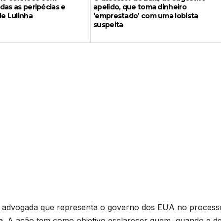
das as peripécias e
apelido, que toma dinheiro
de Lulinha
‘emprestado’ com uma lobista
suspeita
a advogada que representa o governo dos EUA no process
a. A ação tem como objetivo esclarecer quem, quando e d