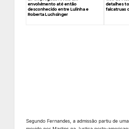
envolvimento até então
detalhes to
desconhecido entre Lulinha e
falcatruas 
Roberta Luchsinger
Segundo Fernandes, a admissão partiu de um
movido por Martins na Justiça norte-american