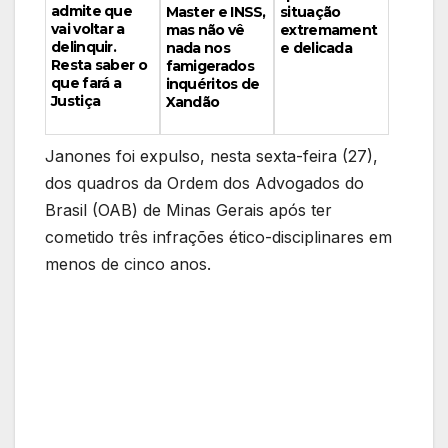
admite que
Master e INSS,
situação
vai voltar a
mas não vê
extremament
delinquir.
nada nos
e delicada
Resta saber o
famigerados
que fará a
inquéritos de
Justiça
Xandão
Janones foi expulso, nesta sexta-feira (27),
dos quadros da Ordem dos Advogados do
Brasil (OAB) de Minas Gerais após ter
cometido três infrações ético-disciplinares em
menos de cinco anos.