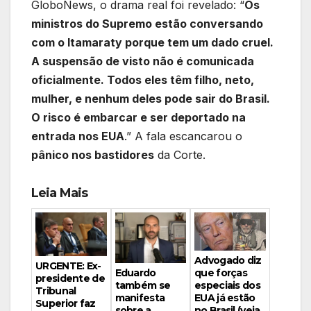
GloboNews, o drama real foi revelado: “
Os
ministros do Supremo estão conversando
com o Itamaraty porque tem um dado cruel.
A suspensão de visto não é comunicada
oficialmente. Todos eles têm filho, neto,
mulher, e nenhum deles pode sair do Brasil.
O risco é embarcar e ser deportado na
entrada nos EUA
.” A fala escancarou o
pânico nos bastidores
da Corte.
Leia Mais
Advogado diz
URGENTE: Ex-
Eduardo
que forças
presidente de
também se
especiais dos
Tribunal
manifesta
EUA já estão
Superior faz
sobre a
no Brasil (veja