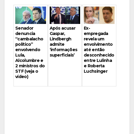
Senador
Após acusar
Ex-
denuncia
Gaspar,
empregada
“cambalacho
Lindbergh
revela um
político”
admite
envolvimento
envolvendo
‘informações
até então
Lula,
superficiais’
desconhecido
Alcolumbre e
entre Lulinha
2 ministros do
e Roberta
STF (veja o
Luchsinger
vídeo)