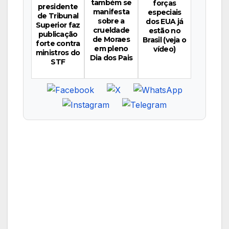
também se
forças
presidente
manifesta
especiais
de Tribunal
sobre a
dos EUA já
Superior faz
crueldade
estão no
publicação
de Moraes
Brasil (veja o
forte contra
em pleno
vídeo)
ministros do
Dia dos Pais
STF