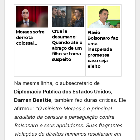
Cruel e
Moraes sofre
Flávio
desumano:
derrota
Bolsonaro faz
Quando até o
colossal…
uma
abraço de um
inesperada
filho se torna
promessa
suspeito
caso seja
eleito
Na mesma linha, o subsecretário de
Diplomacia Pública dos Estados Unidos
,
Darren Beattie
, também fez duras críticas. Ele
afirmou:
“O ministro Moraes é o principal
arquiteto da censura e perseguição contra
Bolsonaro e seus apoiadores. Suas flagrantes
violações de direitos humanos resultaram em