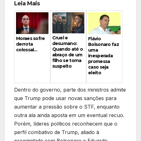
Leia Mais
Cruel e
Moraes sofre
Flávio
desumano:
derrota
Bolsonaro faz
Quando até o
colossal…
uma
abraço de um
inesperada
filho se torna
promessa
suspeito
caso seja
eleito
Dentro do governo, parte dos ministros admite
que Trump pode usar novas sanções para
aumentar a pressão sobre o STF, enquanto
outra ala ainda aposta em um eventual recuo.
Porém, líderes políticos reconhecem que o
perfil combativo de Trump, aliado à
proximidade com Bolsonaro e Eduardo