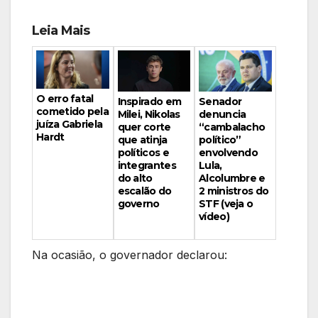
Leia Mais
O erro fatal
Inspirado em
Senador
cometido pela
Milei, Nikolas
denuncia
juíza Gabriela
quer corte
“cambalacho
Hardt
que atinja
político”
políticos e
envolvendo
integrantes
Lula,
do alto
Alcolumbre e
escalão do
2 ministros do
governo
STF (veja o
vídeo)
Na ocasião, o governador declarou: