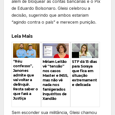
além de bloquear as contas bancárias e o Pix
de Eduardo Bolsonaro. Gleisi celebrou a
decisão, sugerindo que ambos estariam
“agindo contra o país” e merecem punição.
Leia Mais
“Réu
Miriam Leitão
STF dá 15 dias
confesso”,
vê “tensão”
para Soraya
Janones
nos casos
que fica em
admite que
Master e INSS,
situação
vai voltar a
mas não vê
extremament
delinquir.
nada nos
e delicada
Resta saber o
famigerados
que fará a
inquéritos de
Justiça
Xandão
Sem esconder sua militância, Gleisi chamou