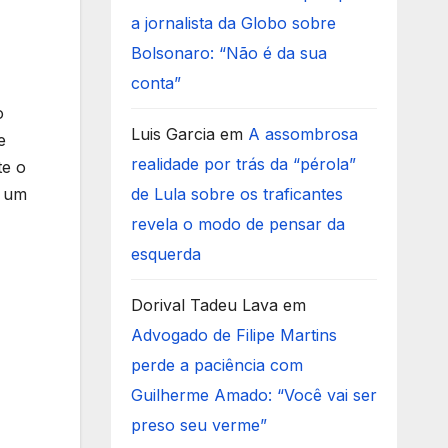
a jornalista da Globo sobre
Bolsonaro: “Não é da sua
conta”
o
Luis Garcia
em
A assombrosa
e
realidade por trás da “pérola”
te o
r um
de Lula sobre os traficantes
revela o modo de pensar da
esquerda
Dorival Tadeu Lava
em
Advogado de Filipe Martins
perde a paciência com
Guilherme Amado: “Você vai ser
preso seu verme”